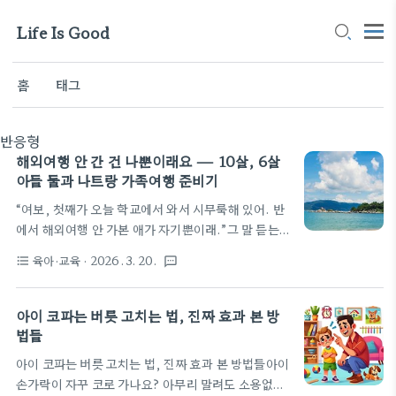
Life Is Good
홈
태그
반응형
해외여행 안 간 건 나뿐이래요 — 10살, 6살
아들 둘과 나트랑 가족여행 준비기
“여보, 첫째가 오늘 학교에서 와서 시무룩해 있어. 반
에서 해외여행 안 가본 애가 자기뿐이래.”그 말 듣는
순간 뭔가 쿵 하고 내려앉는 느낌이었다. 사실 보내주
육아·교육
· 2026. 3. 20.
format_list_bulleted
textsms
고 싶은 마음이야 항상 있었는데, 둘째가 너무 어려서
“좀 더 크면 가자” 하면서 계속 미뤘다. 근데 올해 둘째
가 여섯 살이 되고, 이제 제법 잘 걸어다니고 수영장에
아이 코파는 버릇 고치는 법, 진짜 효과 본 방
서도 혼자 첨벙대면서 놀 줄 알게 됐다. 더 이상 미루
법들
면 안 될 것 같았다. 올해는 진짜 가자.그날 밤부터 퇴
아이 코파는 버릇 고치는 법, 진짜 효과 본 방법들아이
근하고 검색하기 시작했다. 5월 중순이 어린이날도 끝
손가락이 자꾸 코로 가나요? 아무리 말려도 소용없다
나고 성수기 가격도 빠지면서, 학교도 하루이틀 빠져