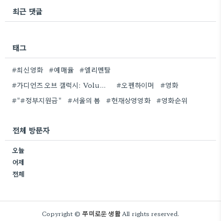
최근 댓글
태그
#최신영화
#예매율
#엘리멘탈
#가디언즈 오브 갤럭시: Volume 3
#오펜하이머
#영화
#"#정부지원금"
#서울의 봄
#현재상영영화
#영화순위
전체 방문자
오늘
어제
전체
쭈미로운 생활
Copyright ©
All rights reserved.