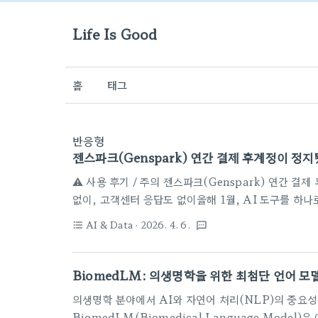
Life Is Good
홈
태그
반응형
젠스파크(Genspark) 연간 결제 후계정이 정
⚠️ 사용 후기 / 주의 젠스파크(Genspark) 연간 
없이, 고객센터 응답도 없이올해 1월, AI 도구를 하나
간 구독을 결제했다. 할인율도 괜찮았고, AI 무제한
AI & Data
· 2026. 4. 6.
format_list_bulleted
textsms
라 가성비가 꽤 좋다고 판단했다.그런데 결제한 지 3개
지금은 돈을 내고도 서비스를 쓸 수 없는 상태가 됐다.
시간순으로 정리해둔다.📅 무슨 일이 있었나 정상 202
BiomedLM: 의생명학을 위한 최첨단 언어 모
파크 연간 결제. AI 무제한 채팅 + 나노바나..
의생명학 분야에서 AI와 자연어 처리(NLP)의 중요성
BiomedLM(Biomedical Language Mode