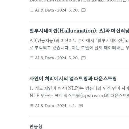
모델로, 복잡한 의학 텍스트를 이해하고 분석하는 데 
AI & Data
· 2024. 5. 20.
format_list_bulleted
textsms
BiomedLM의 주요 특징과 기능, 응용 분야, 도전 
BiomedLM의 주요 특징과 기능도메인 특화 학습Bio
록 등 방대한 양의 의생명학 문헌을 기반으로 학습됩니다
할루시네이션(Hallucination): AI와 머신
를 이해할 수 있습니다. 정보 검색이 모델은 대규모의
AI(인공지능)와 머신러닝 분야에서 "할루시네이션(hall
납니..
로 부각되고 있습니다. 이는 모델이 실제 데이터와는 
상을 의미합니다. 이 글에서는 AI 할루시네이션의 정의
AI & Data
· 2024. 5. 20.
format_list_bulleted
textsms
을 살펴보겠습니다. 할루시네이션이란 무엇인가?AI 
(generative model)에서 발생하는 문제로, 모
니다. 이는 텍스트 생성, 이미지 생성, 음성 생성 등 
자연어 처리에서의 업스트림과 다운스트림
성: 챗봇이나 텍스트 생성 AI가 질문에 대해 실제로 존
1. 개요 자연어 처리(NLP)는 컴퓨터와 인간 언어 
NLP 연구는 크게 업스트림(upstream)과 다운스트림
림은 NLP의 기본 기술을 연구하는 분야이며, 다운스
AI & Data
· 2024. 4. 1.
format_list_bulleted
textsms
그램을 개발하는 분야입니다. 2. 업스트림 업스트림은
니다. 주요 연구 주제는 다음과 같습니다. 2.1 형태소
술입니다. 한국어의 경우, 형태소 분석은 어간과 조사
반응형