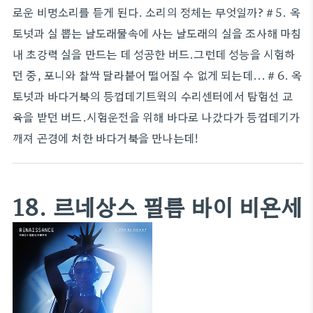
로운 비명소리를 듣게 된다. 소리의 정체는 무엇일까?＃5. 옥
토넛과 실 뽑는 날도래물속에 사는 날도래의 실을 조사해 마침
내 초강력 실을 만드는 데 성공한 버드.그런데 성능을 시험하
던 중, 포니와 찰싹 달라붙어 떨어질 수 없게 되는데...＃6. 옥
토넛과 바다거북의 등껍데기트윅의 수리센터에서 탐험선 교
육을 받던 버드.시험운전을 위해 바다로 나갔다가 등껍데기가
깨져 곤경에 처한 바다거북을 만나는데!
18. 르네상스 필름 바이 비욘세