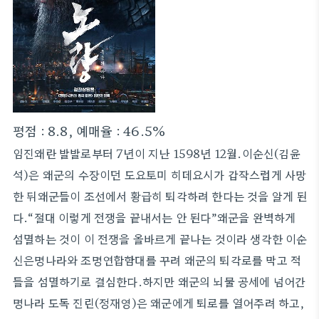
평점 : 8.8, 예매율 : 46.5%
임진왜란 발발로부터 7년이 지난 1598년 12월.이순신(김윤
석)은 왜군의 수장이던 도요토미 히데요시가 갑작스럽게 사망
한 뒤왜군들이 조선에서 황급히 퇴각하려 한다는 것을 알게 된
다.“절대 이렇게 전쟁을 끝내서는 안 된다”왜군을 완벽하게
섬멸하는 것이 이 전쟁을 올바르게 끝나는 것이라 생각한 이순
신은명나라와 조명연합함대를 꾸려 왜군의 퇴각로를 막고 적
들을 섬멸하기로 결심한다.하지만 왜군의 뇌물 공세에 넘어간
명나라 도독 진린(정재영)은 왜군에게 퇴로를 열어주려 하고,