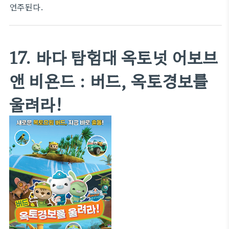
연주된다.
17. 바다 탐험대 옥토넛 어보브
앤 비욘드 : 버드, 옥토경보를
울려라!