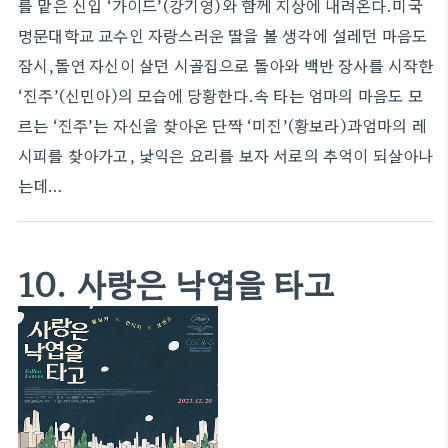
를 맡은 신입 ‘가이드’(강기영)와 함께 지상에 내려온다.미국
명문대학교 교수인 자랑스러운 딸을 볼 생각에 설레던 마음도
잠시,돌연 자신이 살던 시골집으로 돌아와 백반 장사를 시작한
‘진주’(신민아)의 모습에 당황한다.속 타는 엄마의 마음도 모
르는 ‘진주’는 자신을 찾아온 단짝 ‘미진’(황보라)과엄마의 레
시피를 찾아가고, 낯익은 요리를 보자 서로의 추억이 되살아나
는데…
10. 사랑은 낙엽을 타고