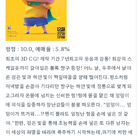
평점 : 10.0, 예매율 : 5.8%
최초의 3D CG! 제작 기간 7년최고의 웃음과 감동! 최강의 스
케일옷까지 갈아입은 볼록 짱구 등장! 어느 날, 우주에서 날아
온 검은 빛과 하얀 빛이 떡잎마을을 향해 떨어진다.평소처럼
저녁밥을 손꼽아 기다리던 짱구는 하얀 빛에 정통으로 맞게 되
고그러자 온몸에 넘치는 신비한 힘!힘에 몸을 맡긴 채 엉덩이
에 의식을 집중하자 장난감들이 붕붕 떠오른다. "엉덩이... 엉
덩이가 뜨거워...!?뭔지 몰라도 엄청난 힘을 손에 넣은 것 같
아."한편, 검은 빛을 통해 초능력을 손에 넣은 또 다른 남자는
이 세상의 파멸을 바라며 폭주하기 시작하는데,위기에 처한 세