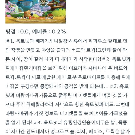
평점 : 0.0, 예매율 : 0.2%
＃1. 옥토넛과 베짜기새나일강 하류에서 파피루스 갈대로 멋
진 작품을 만들고 야영을 즐기던 버드와 트윅!그런데 둘이 잠
든 사이, 땅이 잘려 나가 떠내려가기 시작한다?!＃2. 옥토넛과
흰개미집흰개미집을 보기 위해 아프리카 사바나에 온 버드와
트윅.트윅이 새로 개발한 개미 로봇 옥토마이트를 이용해 흰개
미집을 구경하던 중땅돼지의 공격을 받게 되는데...＃3. 옥토
넛과 바람까마귀가뭄으로 굶주린 미어캣들에게 먹을 것을 가
져다 주기 위해칼라하리 사막으로 향한 옥토넛과 버드.그런데
바람까마귀가 거짓 경보로 미어캣들을 속여 먹이를 가로챘음
을 알게 된다!＃4. 옥토넛과 유령안경원숭이어두운 밤, 폭풍
이 지나간 인도네시아 맹그로브 숲.콰지, 페이소, 트윅은 날카