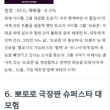
평점 : 10.0, 예매율 : 4.5%
최애 아이돌 그룹 재결합 초읽기! 우리 함께하면 더 좋잖아!전
세계 모든 트롤을 열광케 했던 최고의 아이돌 그룹 ‘브로존’.역
대급 무대 실수와 형제 간의 불화로 결국 해체한 뒤, 모두에게
잊혀 간다.그러던 어느 날, ‘브로존’의 황금막내 ‘브랜치’는 메
인보컬 ‘플로이드’가슈퍼스타 ‘벨벳’과 ‘비니어’에게 잡혀 재
능을 빼앗기고 있다는 소식을 듣는다.그를 구하기 위해서는 흩
어져 있는 ‘브로존’을 재결합하고 완벽한 화음을 되찾아야 하
는데…12월, 가장 짜릿한 컴백 무대의 시작!
6. 뽀로로 극장판 슈퍼스타 대
모험