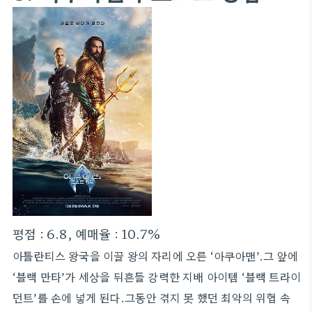
평점 : 6.8, 예매율 : 10.7%
아틀란티스 왕국을 이끌 왕의 자리에 오른 ‘아쿠아맨’.그 앞에
‘블랙 만타’가 세상을 뒤흔들 강력한 지배 아이템 ‘블랙 트라이
던트’를 손에 넣게 된다.그동안 겪지 못 했던 최악의 위협 속