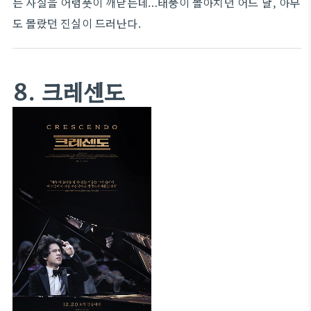
는 사실을 어렴풋이 깨닫는데…태풍이 몰아치던 어느 날, 아무
도 몰랐던 진실이 드러난다.
8. 크레센도