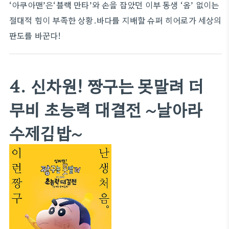
‘아쿠아맨’은‘블랙 만타’와 손을 잡았던 이부 동생 ‘옴’ 없이는
절대적 힘이 부족한 상황.바다를 지배할 슈퍼 히어로가 세상의
판도를 바꾼다!
4. 신차원! 짱구는 못말려 더
무비 초능력 대결전 ~날아라
수제김밥~