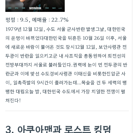
평점 : 9.5, 예매율 : 22.7%
1979년 12월 12일, 수도 서울 군사반란 발생그날, 대한민국
의 운명이 바뀌었다대한민국을 뒤흔든 10월 26일 이후, 서울
에 새로운 바람이 불어온 것도 잠시12월 12일, 보안사령관 전
두광이 반란을 일으키고군 내 사조직을 총동원하여 최전선의
전방부대까지 서울로 불러들인다.권력에 눈이 먼 전두광의 반
란군과 이에 맞선 수도경비사령관 이태신을 비롯한진압군 사
이, 일촉즉발의 9시간이 흘러가는데…목숨을 건 두 세력의 팽
팽한 대립오늘 밤, 대한민국 수도에서 가장 치열한 전쟁이 펼
쳐진다!
3. 아쿠아맨과 로스트 킹덤