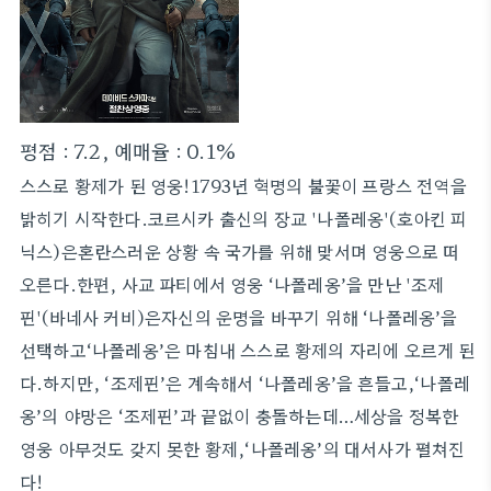
평점 : 7.2, 예매율 : 0.1%
스스로 황제가 된 영웅!1793년 혁명의 불꽃이 프랑스 전역을
밝히기 시작한다.코르시카 출신의 장교 '나폴레옹'(호아킨 피
닉스)은혼란스러운 상황 속 국가를 위해 맞서며 영웅으로 떠
오른다.한편, 사교 파티에서 영웅 ‘나폴레옹’을 만난 '조제
핀'(바네사 커비)은자신의 운명을 바꾸기 위해 ‘나폴레옹’을
선택하고‘나폴레옹’은 마침내 스스로 황제의 자리에 오르게 된
다.하지만, ‘조제핀’은 계속해서 ‘나폴레옹’을 흔들고,‘나폴레
옹’의 야망은 ‘조제핀’과 끝없이 충돌하는데…세상을 정복한
영웅 아무것도 갖지 못한 황제,‘나폴레옹’의 대서사가 펼쳐진
다!