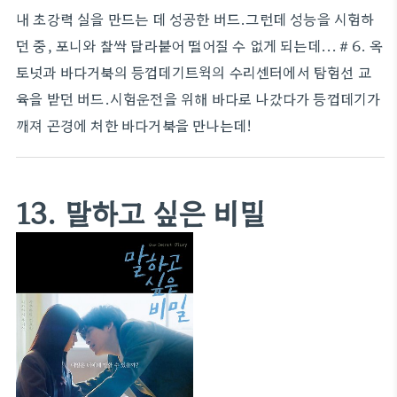
내 초강력 실을 만드는 데 성공한 버드.그런데 성능을 시험하
던 중, 포니와 찰싹 달라붙어 떨어질 수 없게 되는데...＃6. 옥
토넛과 바다거북의 등껍데기트윅의 수리센터에서 탐험선 교
육을 받던 버드.시험운전을 위해 바다로 나갔다가 등껍데기가
깨져 곤경에 처한 바다거북을 만나는데!
13. 말하고 싶은 비밀