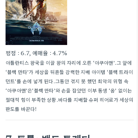
평점 : 6.7, 예매율 : 4.7%
아틀란티스 왕국을 이끌 왕의 자리에 오른 ‘아쿠아맨’.그 앞에
‘블랙 만타’가 세상을 뒤흔들 강력한 지배 아이템 ‘블랙 트라이
던트’를 손에 넣게 된다.그동안 겪지 못 했던 최악의 위협 속
‘아쿠아맨’은‘블랙 만타’와 손을 잡았던 이부 동생 ‘옴’ 없이는
절대적 힘이 부족한 상황.바다를 지배할 슈퍼 히어로가 세상의
판도를 바꾼다!