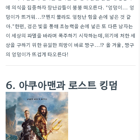
에 의식을 집중하자 장난감들이 붕붕 떠오른다. "엉덩이... 엉
덩이가 뜨거워...!?뭔지 몰라도 엄청난 힘을 손에 넣은 것 같
아."한편, 검은 빛을 통해 초능력을 손에 넣은 또 다른 남자는
이 세상의 파멸을 바라며 폭주하기 시작하는데,위기에 처한 세
상을 구하기 위한 유일한 희망이 바로 짱구...!? 올 겨울, 짱구
의 엉덩이가 뜨겁게 타오른다!
6. 아쿠아맨과 로스트 킹덤