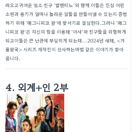
려오고귀여운 염소 친구 '발렌티노'와 함께 이들은 진심 어린
소원과 용기가 얼마나 놀라운 일들을 만들어낼 수 있는지 증명
하기 위해 '매그니피코 왕'에 맞서기로 결심한다.그러나 '매그
니피코 왕'은 자신의 힘을 이용해 '아샤'와 친구들을 위협하게
되고이들은 큰 난관에 부딪히게 되는데...2024년 새해, <겨
울왕국> 시리즈 제작진이 선사하는마법 같은 이야기가 찾아
옵니다.
4. 외계+인 2부