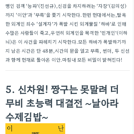
맹인 검객 ‘능파’(진선규),신검을 차지하려는 ‘자장’(김의성)
까지 ‘이안’과 ‘무륵’을 쫓기 시작한다.한편 현대에서는,탈옥
한 외계인 죄수 ‘설계자’가 폭발 시킨 외계물질 ‘하바’로 인해
수많은 사람들이 죽고,우연히 외계인을 목격한 ‘민개인’(이하
늬)은 이 사건을 파헤치기 시작한다.모든 하바가 폭발하기까
지 남은 시간은 단 48분,시간의 문을 열고 무륵, 썬더, 두 신선
과 함께 현재로 돌아온 이안.마침내 모든 비밀이 밝혀진다!
5. 신차원! 짱구는 못말려 더
무비 초능력 대결전 ~날아라
수제김밥~