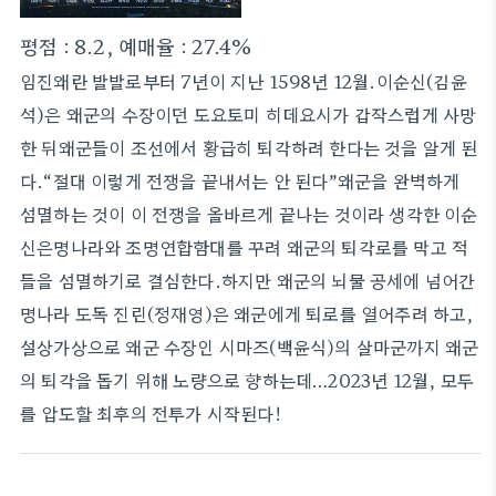
평점 : 8.2, 예매율 : 27.4%
임진왜란 발발로부터 7년이 지난 1598년 12월.이순신(김윤
석)은 왜군의 수장이던 도요토미 히데요시가 갑작스럽게 사망
한 뒤왜군들이 조선에서 황급히 퇴각하려 한다는 것을 알게 된
다.“절대 이렇게 전쟁을 끝내서는 안 된다”왜군을 완벽하게
섬멸하는 것이 이 전쟁을 올바르게 끝나는 것이라 생각한 이순
신은명나라와 조명연합함대를 꾸려 왜군의 퇴각로를 막고 적
들을 섬멸하기로 결심한다.하지만 왜군의 뇌물 공세에 넘어간
명나라 도독 진린(정재영)은 왜군에게 퇴로를 열어주려 하고,
설상가상으로 왜군 수장인 시마즈(백윤식)의 살마군까지 왜군
의 퇴각을 돕기 위해 노량으로 향하는데…2023년 12월, 모두
를 압도할 최후의 전투가 시작된다!