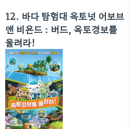
12. 바다 탐험대 옥토넛 어보브
앤 비욘드 : 버드, 옥토경보를
울려라!