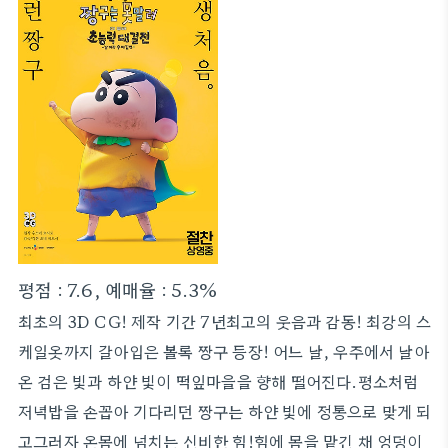
평점 : 7.6, 예매율 : 5.3%
최초의 3D CG! 제작 기간 7년최고의 웃음과 감동! 최강의 스
케일옷까지 갈아입은 볼록 짱구 등장! 어느 날, 우주에서 날아
온 검은 빛과 하얀 빛이 떡잎마을을 향해 떨어진다.평소처럼
저녁밥을 손꼽아 기다리던 짱구는 하얀 빛에 정통으로 맞게 되
고그러자 온몸에 넘치는 신비한 힘!힘에 몸을 맡긴 채 엉덩이