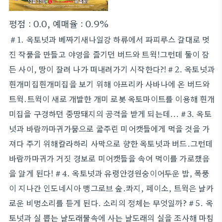
평점 : 0.0, 예매율 : 0.9%
＃1. 옥토넛과 베짜기새나일강 하류에서 파피루스 갈대로 멋
진 작품을 만들고 야영을 즐기던 버드와 트윅!그런데 둘이 잠
든 사이, 땅이 잘려 나가 떠내려가기 시작한다?!＃2. 옥토넛과
흰개미집흰개미집을 보기 위해 아프리카 사바나에 온 버드와
트윅.트윅이 새로 개발한 개미 로봇 옥토마이트를 이용해 흰개
미집을 구경하던 중땅돼지의 공격을 받게 되는데...＃3. 옥토
넛과 바람까마귀가뭄으로 굶주린 미어캣들에게 먹을 것을 가
져다 주기 위해칼라하리 사막으로 향한 옥토넛과 버드.그런데
바람까마귀가 거짓 경보로 미어캣들을 속여 먹이를 가로챘음
을 알게 된다!＃4. 옥토넛과 유령안경원숭이어두운 밤, 폭풍
이 지나간 인도네시아 맹그로브 숲.콰지, 페이소, 트윅은 날카
로운 비명소리를 듣게 된다. 소리의 정체는 무엇일까?＃5. 옥
토넛과 실 뽑는 날도래물속에 사는 날도래의 실을 조사해 마침