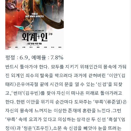
평점 : 6.9, 예매율 : 7.8%
반드시 돌아가야 한다. 모두를 지키기 위해인간의 몸속에 가둬
진 외계인 죄수의 탈옥을 막으려다 과거에 갇혀버린 ‘이안’(김
태리)은우여곡절 끝에 시간의 문을 열 수 있는 ‘신검’을 되찾
고,‘썬더’(김우빈)를 찾아 자신이 떠나온 미래로 돌아가려고
한다.한편 이안을 위기의 순간마다 도와주는 ‘무륵’(류준열)은
자신의 몸속에 느껴지는 이상한 존재에 혼란을 느낀다.그런
‘무륵’ 속에 요괴가 있다고 의심하는 삼각산 두 신선 ‘흑설’(염
정아)과 ‘청운’(조우진),소문 속 신검을 빼앗아 눈을 뜨려는