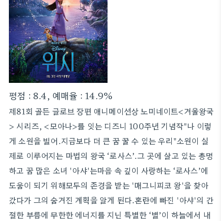
평점 : 8.4, 예매율 : 14.9%
제81회 골든 글로브 장편 애니메이션상 노미네이트<겨울왕국
> 시리즈, <모아나>를 잇는 디즈니 100주년 기념작"나 이렇
게 소원을 빌어.지금보다 더 큰 꿈 꿀 수 있는 우리"소원이 실
제로 이루어지는 마법의 왕국 ‘로사스’.그 곳에 살고 있는 총명
하고 꿈 많은 소녀 '아샤'는마음 속 깊이 사랑하는 ‘로사스’에
도움이 되기 위해모두의 존경을 받는 '매그니피코 왕'을 찾아
갔다가 그의 숨겨진 계획을 알게 된다.혼란에 빠진 '아샤'의 간
절한 부름에 무한한 에너지를 지닌 특별한 ‘별’이 하늘에서 내