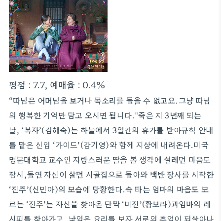
평점 : 7.7, 예매율 : 0.4%
“따님은 어머님을 보거나 목소리를 들을 수 없고요.그냥 따님
의 행복한 기억만 담고 오시면 됩니다."죽은 지 3년째 되는
날, ‘복자’(김해숙)는 하늘에서 3일간의 휴가를 받아규칙 안내
를 맡은 신입 ‘가이드’(강기영)와 함께 지상에 내려온다.미국
명문대학교 교수인 자랑스러운 딸을 볼 생각에 설레던 마음도
잠시,돌연 자신이 살던 시골집으로 돌아와 백반 장사를 시작한
‘진주’(신민아)의 모습에 당황한다.속 타는 엄마의 마음도 모
르는 ‘진주’는 자신을 찾아온 단짝 ‘미진’(황보라)과엄마의 레
시피를 찾아가고, 낯익은 요리를 보자 서로의 추억이 되살아나