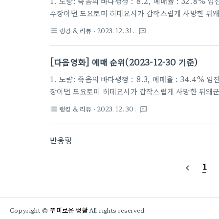
1. 노량: 죽음의 바다평점 : 8.2, 예매율 : 32.8
수장이던 도요토미 히데요시가 갑작스럽게 사망한 뒤왜
전쟁을 끝내서는 안 된다”왜군을 완벽하게 섬멸하는 
랭킹 & 리뷰
· 2023. 12. 31.
format_list_bulleted
textsms
합함대를 꾸려 왜군의 퇴각로를 막고 적들을 섬멸하기로
은 왜군에게 퇴로를 열어주려 하고,설상가상으로 왜군 
[다음영화] 예매 순위(2023-12-30 기준)
향하는데…2023년 12월, 모두를 압도할 최후의 전투가 시
1. 노량: 죽음의 바다평점 : 8.3, 예매율 : 34.4
장이던 도요토미 히데요시가 갑작스럽게 사망한 뒤왜군들
쟁을 끝내서는 안 된다”왜군을 완벽하게 섬멸하는 것
랭킹 & 리뷰
· 2023. 12. 30.
format_list_bulleted
textsms
함대를 꾸려 왜군의 퇴각로를 막고 적들을 섬멸하기로 
왜군에게 퇴로를 열어주려 하고,설상가상으로 왜군 수장
반응형
하는데…2023년 12월, 모두를 압도할 최후의 전투가 시작
1
navigate_before
쭈미로운 생활
Copyright ©
All rights reserved.