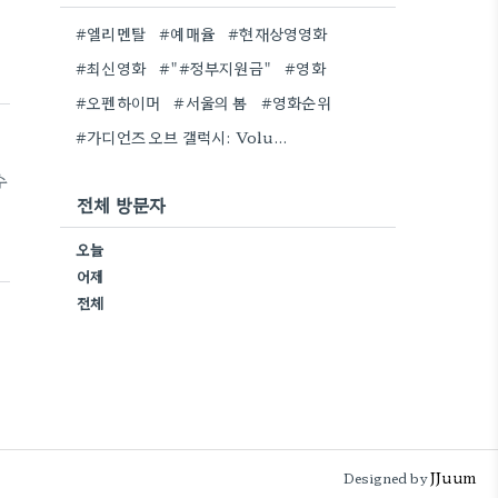
#엘리멘탈
#예매율
#현재상영영화
#최신영화
#"#정부지원금"
#영화
)
#오펜하이머
#서울의 봄
#영화순위
로
#가디언즈 오브 갤럭시: Volume 3
수
전체 방문자
전
오늘
은
어제
향
전체
JJuum
Designed by