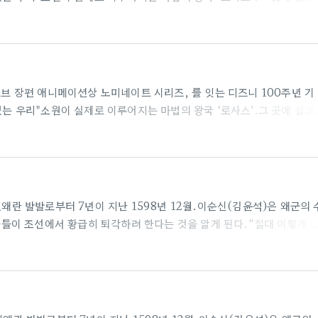
하는 ‘로사스’에 도움이 되기 위해모두의 존경을 받는 '매그니피코 왕'을
'아샤'의 간절한 부름에 무한한 에너지를 지닌 특별한 ‘별’이 하늘에서 
심 어린 소원과 용기가 얼마나 놀라운 일들을 만들어낼 수 있는지 증명하
니피코 왕'..
든 글로브 장편 애니메이션상 노미네이트 시리즈, 를 잇는 디즈니 100주년 기
있는 우리"소원이 실제로 이루어지는 마법의 왕국 ‘로사스’.그 곳에 살고
하는 ‘로사스’에 도움이 되기 위해모두의 존경을 받는 '매그니피코 왕'을
'아샤'의 간절한 부름에 무한한 에너지를 지닌 특별한 ‘별’이 하늘에서 
심 어린 소원과 용기가 얼마나 놀라운 일들을 만들어낼 수 있는지 증명하
니피코 왕'..
% 임진왜란 발발로부터 7년이 지난 1598년 12월.이순신(김윤석)은 왜군의 
이 조선에서 황급히 퇴각하려 한다는 것을 알게 된다.“절대 이렇게 
이 이 전쟁을 올바르게 끝나는 것이라 생각한 이순신은명나라와 조명연합
결심한다.하지만 왜군의 뇌물 공세에 넘어간 명나라 도독 진린(정재영)
인 시마즈(백윤식)의 살마군까지 왜군의 퇴각을 돕기 위해 노량으로 
된다! 2. 서울의 봄평점 : 9..