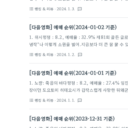
있는 총명하고 꿈 많은 소녀 '아샤'는마음 속 깊이 사랑
랭킹 & 리뷰
· 2024. 1. 3.
format_list_bulleted
textsms
찾아갔다가 그의 숨겨진 계획을 알게 된다.혼란에 빠진 
려오고귀여운 염소 친구 '발렌티노'와 함께 이들은 진
[다음영화] 예매 순위(2024-01-02 기준)
위해 '매그니피코 왕'에 맞서기로 결심한다.그러나 '매그
1. 위시평점 : 8.2, 예매율 : 32.9% 제81회 골
념작"나 이렇게 소원을 빌어.지금보다 더 큰 꿈 꿀 수 
있는 총명하고 꿈 많은 소녀 '아샤'는마음 속 깊이 사랑
랭킹 & 리뷰
· 2024. 1. 2.
format_list_bulleted
textsms
찾아갔다가 그의 숨겨진 계획을 알게 된다.혼란에 빠진 
려오고귀여운 염소 친구 '발렌티노'와 함께 이들은 진
[다음영화] 예매 순위(2024-01-01 기준)
위해 '매그니피코 왕'에 맞서기로 결심한다.그러나 '매그
1. 노량: 죽음의 바다평점 : 8.2, 예매율 : 27.4
장이던 도요토미 히데요시가 갑작스럽게 사망한 뒤왜군들
쟁을 끝내서는 안 된다”왜군을 완벽하게 섬멸하는 것
랭킹 & 리뷰
· 2024. 1. 1.
format_list_bulleted
textsms
함대를 꾸려 왜군의 퇴각로를 막고 적들을 섬멸하기로 
왜군에게 퇴로를 열어주려 하고,설상가상으로 왜군 수장
[다음영화] 예매 순위(2023-12-31 기준)
하는데…2023년 12월, 모두를 압도할 최후의 전투가 시작