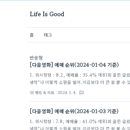
Life Is Good
홈
태그
반응형
[다음영화] 예매 순위(2024-01-04 기준)
1. 위시평점 : 8.2, 예매율 : 35.4% 제81회 골
념작"나 이렇게 소원을 빌어.지금보다 더 큰 꿈 꿀 수 
있는 총명하고 꿈 많은 소녀 '아샤'는마음 속 깊이 사랑
랭킹 & 리뷰
· 2024. 1. 4.
format_list_bulleted
textsms
찾아갔다가 그의 숨겨진 계획을 알게 된다.혼란에 빠진 
려오고귀여운 염소 친구 '발렌티노'와 함께 이들은 진
[다음영화] 예매 순위(2024-01-03 기준)
위해 '매그니피코 왕'에 맞서기로 결심한다.그러나 '매그
1. 위시평점 : 7.8, 예매율 : 41.0% 제81회 골
념작"나 이렇게 소원을 빌어.지금보다 더 큰 꿈 꿀 수 