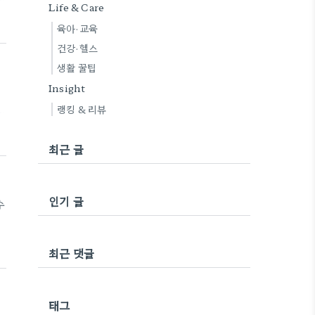
Life & Care
육아·교육
내
건강·헬스
기
생활 꿀팁
Insight
랭킹 & 리뷰
내
최근 글
기
인기 글
수
전
최근 댓글
은
향
태그