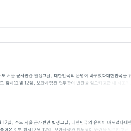
 12일, 수도 서울 군사반란 발생그날, 대한민국의 운명이 바뀌었다대한민국을 
것도 잠시12월 12일, 보안사령관 전두광이 반란을 일으키고군 내 사조직
다.권력에 눈이 먼 전두광의 반란군과 이에 맞선 수도경비사령관 이태
…목숨을 건 두 세력의 팽팽한 대립오늘 밤, 대한민국 수도에서 가장 치
2.06 “따님은 어머님을 보거나 목소리를 들을 수 없고요.그냥 따님의 행복
‘복자’(김해숙)는..
9년 12월 12일, 수도 서울 군사반란 발생그날, 대한민국의 운명이 바뀌었다대
이 불어온 것도 잠시12월 12일, 보안사령관 전두광이 반란을 일으키고군