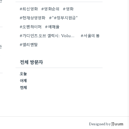
한
#최신영화
#영화순위
#영화
령
#현재상영영화
#"#정부지원금"
서
#오펜하이머
#예매율
2
#가디언즈 오브 갤럭시: Volume 3
#서울의 봄
#엘리멘탈
한
령
전체 방문자
서
오늘
2
어제
전체
JJuum
Designed by