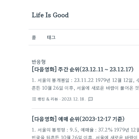
Life Is Good
홈
태그
반응형
[다음영화] 주간 순위(23.12.11 ~ 23.12.17)
1. 서울의 봄개봉일 : 23.11.22 1979년 12월
흔든 10월 26일 이후, 서울에 새로운 바람이 불어온 
을 총동원하여 최전선의 전방부대까지 서울로 불러들인
랭킹 & 리뷰
· 2023. 12. 18.
format_list_bulleted
textsms
을 비롯한진압군 사이, 일촉즉발의 9시간이 흘러가는데
열한 전쟁이 펼쳐진다! 2. 3일의 휴가개봉일 : 23.1
[다음영화] 예매 순위(2023-12-17 기준)
한 기억만 담고 오시면 됩니다."죽은 지 3년째 되는 날, 
1. 서울의 봄평점 : 9.5, 예매율 : 37.2% 197
민국을 뒤흔든 10월 26일 이후, 서울에 새로운 바람