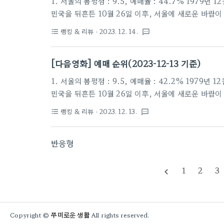
1. 서울의 봄평점 : 9.5, 예매율 : 44.7% 197
민국을 뒤흔든 10월 26일 이후, 서울에 새로운 바람
내 사조직을 총동원하여 최전선의 전방부대까지 서울로
랭킹 & 리뷰
· 2023. 12. 14.
format_list_bulleted
textsms
관 이태신을 비롯한진압군 사이, 일촉즉발의 9시간이 
가장 치열한 전쟁이 펼쳐진다! 2. 노량: 죽음의 바다평점 
[다음영화] 예매 순위(2023-12-13 기준)
월.이순신(김윤석)은 왜군의 수장이던 도요토미 히데요
1. 서울의 봄평점 : 9.5, 예매율 : 42.2% 197
민국을 뒤흔든 10월 26일 이후, 서울에 새로운 바람
내 사조직을 총동원하여 최전선의 전방부대까지 서울로
랭킹 & 리뷰
· 2023. 12. 13.
format_list_bulleted
textsms
관 이태신을 비롯한진압군 사이, 일촉즉발의 9시간이 
가장 치열한 전쟁이 펼쳐진다! 2. 노량: 죽음의 바다평점 
반응형
월.이순신(김윤석)은 왜군의 수장이던 도요토미 히데요
1
2
3
navigate_before
쭈미로운 생활
Copyright ©
All rights reserved.