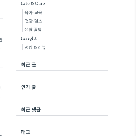
Life & Care
령
육아·교육
서
건강·헬스
2
생활 꿀팁
Insight
한
랭킹 & 리뷰
령
서
최근 글
2
인기 글
한
령
최근 댓글
서
2
태그