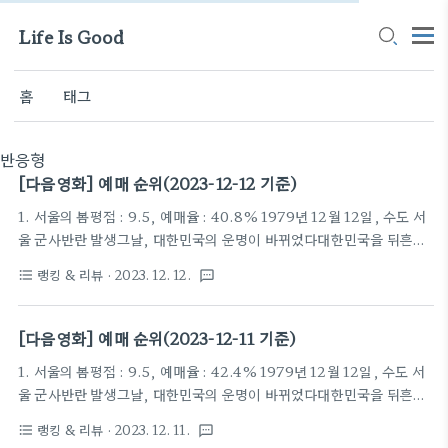
Life Is Good
홈
태그
반응형
[다음영화] 예매 순위(2023-12-12 기준)
1. 서울의 봄평점 : 9.5, 예매율 : 40.8% 1979년 12월 12일, 수도 서
울 군사반란 발생그날, 대한민국의 운명이 바뀌었다대한민국을 뒤흔든
10월 26일 이후, 서울에 새로운 바람이 불어온 것도 잠시12월 12일, 보
랭킹 & 리뷰
· 2023. 12. 12.
format_list_bulleted
textsms
안사령관 전두광이 반란을 일으키고군 내 사조직을 총동원하여 최전선
의 전방부대까지 서울로 불러들인다.권력에 눈이 먼 전두광의 반란군과
이에 맞선 수도경비사령관 이태신을 비롯한진압군 사이, 일촉즉발의 9
[다음영화] 예매 순위(2023-12-11 기준)
시간이 흘러가는데…목숨을 건 두 세력의 팽팽한 대립오늘 밤, 대한민국
1. 서울의 봄평점 : 9.5, 예매율 : 42.4% 1979년 12월 12일, 수도 서
수도에서 가장 치열한 전쟁이 펼쳐진다! 2. 노량: 죽음의 바다평점 :
울 군사반란 발생그날, 대한민국의 운명이 바뀌었다대한민국을 뒤흔든
9.0, 예매율 : 23.4% 임진왜란 발발로부터 7년이 지난 1598년 12월.
10월 26일 이후, 서울에 새로운 바람이 불어온 것도 잠시12월 12일, 보
이순신(김윤석)은 왜군의 수장이던 도요토미 히데요시가 갑작스럽..
랭킹 & 리뷰
· 2023. 12. 11.
format_list_bulleted
textsms
안사령관 전두광이 반란을 일으키고군 내 사조직을 총동원하여 최전선