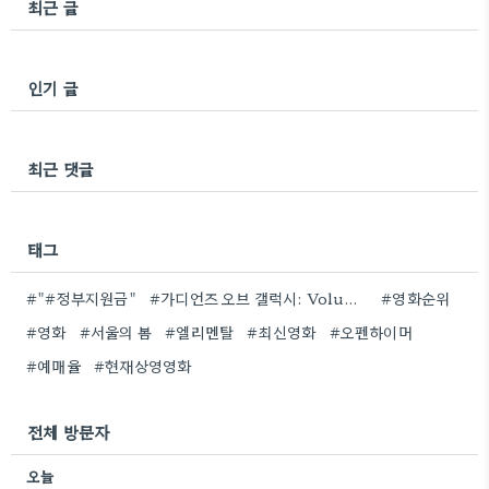
최근 글
인기 글
최근 댓글
태그
#"#정부지원금"
#가디언즈 오브 갤럭시: Volume 3
#영화순위
#영화
#서울의 봄
#엘리멘탈
#최신영화
#오펜하이머
#예매율
#현재상영영화
전체 방문자
오늘