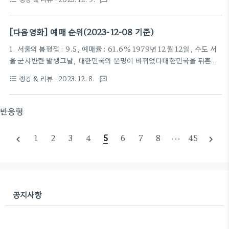
textsms
안사령관 전두광이 반란을 일으키고군 내 사조직을 총동원하여 최전선
의 전방부대까지 서울로 불러들인다.권력에 눈이 먼 전두광의 반란군과
이에 맞선 수도경비사령관 이태신을 비롯한진압군 사이, 일촉즉발의 9
[다음영화] 예매 순위(2023-12-08 기준)
시간이 흘러가는데…목숨을 건 두 세력의 팽팽한 대립오늘 밤, 대한민국
1. 서울의 봄평점 : 9.5, 예매율 : 61.6% 1979년 12월 12일, 수도 서
수도에서 가장 치열한 전쟁이 펼쳐진다! 2. 노량: 죽음의 바다평점 :
울 군사반란 발생그날, 대한민국의 운명이 바뀌었다대한민국을 뒤흔든
9.0, 예매율 : 6.6% 임진왜란 발발로부터 7년이 지난 1598년 12월.이
10월 26일 이후, 서울에 새로운 바람이 불어온 것도 잠시12월 12일, 보
순신(김윤석)은 왜군의 수장이던 도요토미 히데요시가 갑작스럽게..
랭킹 & 리뷰
· 2023. 12. 8.
format_list_bulleted
textsms
안사령관 전두광이 반란을 일으키고군 내 사조직을 총동원하여 최전선
의 전방부대까지 서울로 불러들인다.권력에 눈이 먼 전두광의 반란군과
이에 맞선 수도경비사령관 이태신을 비롯한진압군 사이, 일촉즉발의 9
반응형
시간이 흘러가는데…목숨을 건 두 세력의 팽팽한 대립오늘 밤, 대한민국
수도에서 가장 치열한 전쟁이 펼쳐진다! 2. 3일의 휴가평점 : 8.6, 예매
1
2
3
4
5
6
7
8
···
45
navigate_before
navigate_next
율 : 6.9% “따님은 어머님을 보거나 목소리를 들을 수 없고요.그냥 따
님의 행복한 기억만 담고 오시면 됩니다."죽은 지 3년째 되는 ..
공지사항